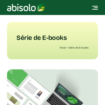
Skip
to
content
Série de E-books
Início
>
Série de E-books