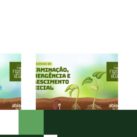
AÇÃO,
HORMÔNIOS E
CIA E
NUTRIENTES NA
MENTO
ADAPTAÇÃO AOS
p 01) /
ESTRESSES (ep
érie:
05) / Minissérie:
 em
Temas em
ogia
Fisiologia
tal
Vegetal