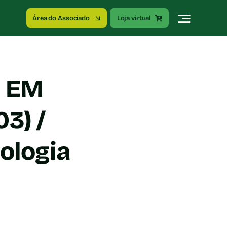
Área do Associado
Loja virtual
E EM
3) /
ologia