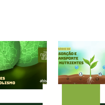
GERMIN
ABSORÇÃO E
EMERGÊN
TRANSPORTE DE
CRESCI
NUTRIENTES (ep
INICIAL (e
02) / Minissérie:
Miniss
Temas em
Temas
Fisiologia
Fisiol
Vegetal
Vege