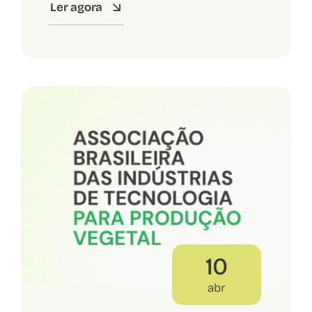
Ler agora
10
abr