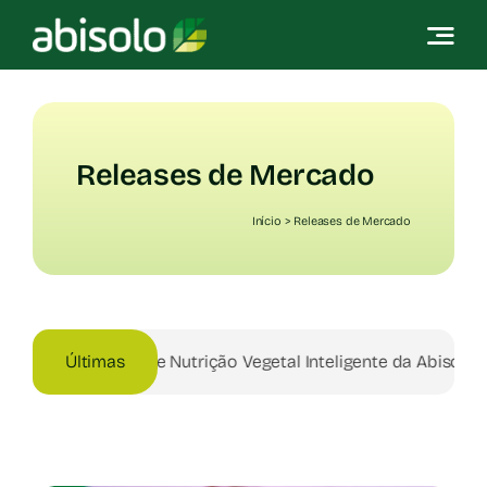
Skip
to
content
Releases de Mercado
Início
>
Releases de Mercado
rição Vegetal Inteligente da Abisolo
Últimas
|
Compostos orgâni